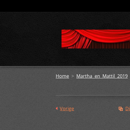
Home
>
Martha en Mattil 2019
Vorige
Di