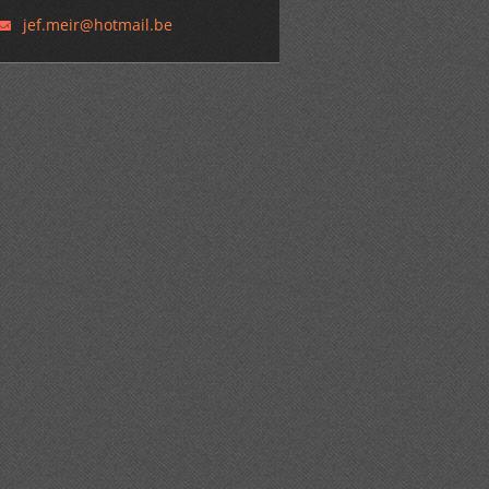
jef.meir
@hotmail
.be