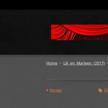
Home
>
Lili en Marleen (2017)
Vorige
Di