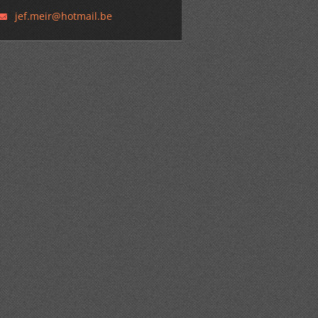
jef.meir
@hotmail
.be