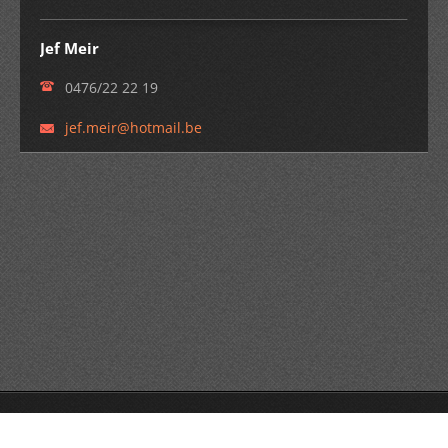
Jef Meir
0476/22 22 19
jef.meir
@hotmail
.be
© 2025 Alle rechten voorbehouden.
Mogelijk gemaakt door
Webnode