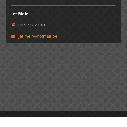
Jef Meir
0476/22 22 19
jef.meir
@hotmail
.be
© 2025 Alle rechten voorbehouden.
Mogelijk gemaakt door
Webnode