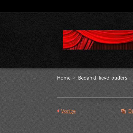
Home
>
Bedankt lieve ouders -
Vorige
Di