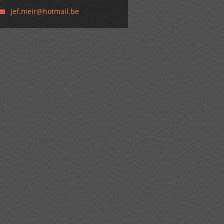
jef.meir
@hotmail
.be